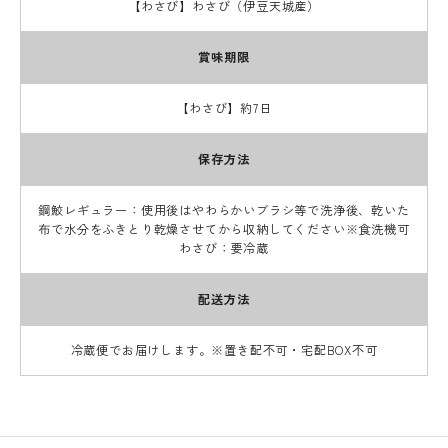
【わさび】わさび（伊豆天城産）
賞味期限
【わさび】約7日
保存方法
鋼鮫レギュラー：使用後はやわらかいブラシ等で洗浄後、乾いた
布で水分をふきとり乾燥させてから収納してください※食洗機可
わさび：要冷蔵
配送方法
冷蔵便でお届けします。※置き配不可・宅配BOX不可