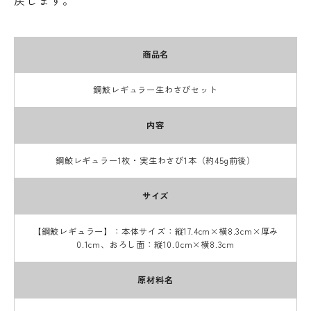
戻します。
商品名
鋼鮫レギュラー生わさびセット
内容
鋼鮫レギュラー1枚・実生わさび1本（約45g前後）
サイズ
【鋼鮫レギュラー】：本体サイズ：縦17.4cm×横8.3cm×厚み
0.1cm、おろし面：縦10.0cm×横8.3cm
原材料名