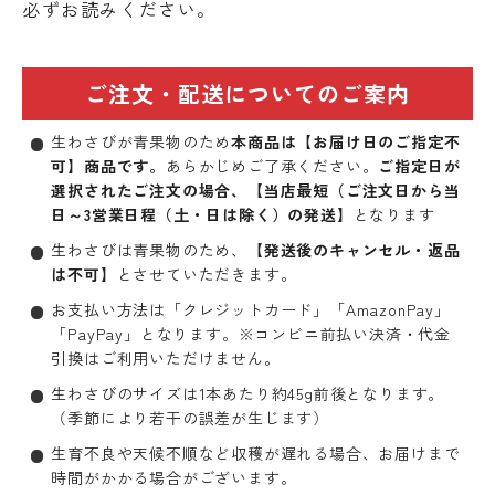
必ずお読みください。
ご注文・配送についてのご案内
生わさびが青果物のため
本商品は【お届け日のご指定不
可】商品です。
あらかじめご了承ください。
ご指定日が
選択されたご注文の場合、【当店最短（ご注文日から当
日～3営業日程（土・日は除く）の発送】
となります
生わさびは青果物のため、
【発送後のキャンセル・返品
は不可】
とさせていただきます。
お支払い方法は「クレジットカード」「AmazonPay」
「PayPay」となります。※コンビニ前払い決済・代金
引換はご利用いただけません。
生わさびのサイズは1本あたり約45g前後となります。
（季節により若干の誤差が生じます）
生育不良や天候不順など収穫が遅れる場合、お届けまで
時間がかかる場合がございます。