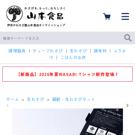
調理器具
｜
チューブわさび
｜
生わさび
｜
調味料
｜
ふりか
け
｜
ごはんのお供
【新商品】2026年夏WASABI Tシャツ新作登場！
ホーム
>
生わさび
>
鋼鮫・生わさびセット