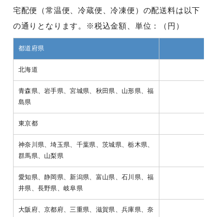
宅配便（常温便、冷蔵便、冷凍便）の配送料は以下
の通りとなります。※税込金額、単位：（円）
都道府県
常
北海道
1,3
青森県、岩手県、宮城県、秋田県、山形県、福
77
島県
東京都
77
神奈川県、埼玉県、千葉県、茨城県、栃木県、
77
群馬県、山梨県
愛知県、静岡県、新潟県、富山県、石川県、福
77
井県、長野県、岐阜県
大阪府、京都府、三重県、滋賀県、兵庫県、奈
77