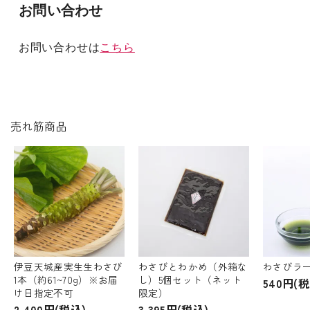
お問い合わせ
お問い合わせは
こちら
売れ筋商品
伊豆天城産実生生わさび
わさびとわかめ（外箱な
わさびラ
1本（約61~70g）※お届
し）5個セット（ネット
540円(税
け日指定不可
限定）
2,400円(税込)
3,395円(税込)