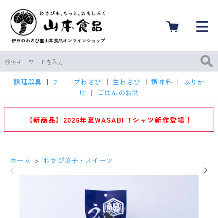
調理器具
｜
チューブわさび
｜
生わさび
｜
調味料
｜
ふりか
け
｜
ごはんのお供
【新商品】2026年夏WASABI Tシャツ新作登場！
ホーム
>
わさび菓子・スイーツ