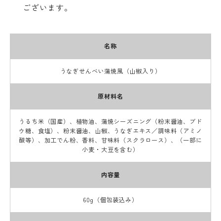
ございます。
名称
うなぎせんべい蒲焼風（山椒入り）
原材料名
うるち米（国産）、植物油、蒲焼シーズニング（粉末醤油、ブド
ウ糖、食塩）、粉末醤油、山椒、うなぎエキス／調味料（アミノ
酸等）、加工でん粉、香料、甘味料（スクラロース）、（一部に
小麦・大豆を含む）
内容量
60g（個包装込み）