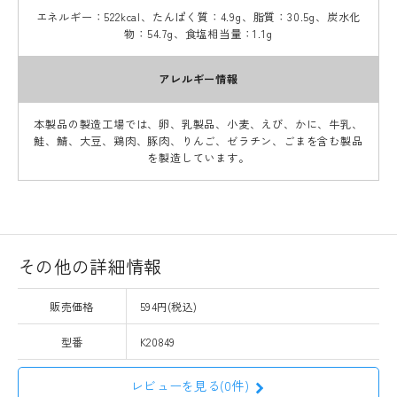
エネルギー：522kcal、たんぱく質：4.9g、脂質：30.5g、炭水化
物：54.7g、食塩相当量：1.1g
アレルギー情報
本製品の製造工場では、卵、乳製品、小麦、えび、かに、牛乳、
鮭、鯖、大豆、鶏肉、豚肉、りんご、ゼラチン、ごまを含む製品
を製造しています。
その他の詳細情報
販売価格
594円(税込)
型番
K20849
レビューを見る(0件)