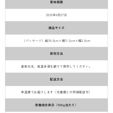
賞味期限
2026年6月27日
商品サイズ
（パッケージ）縦39.5cm×横11.0cm×幅3.0cm
保存方法
直射日光、高温多湿を避けて保存してください。
配送方法
常温便でお届けします（冷蔵便との同梱配送可）
栄養成分表示（100g当たり）