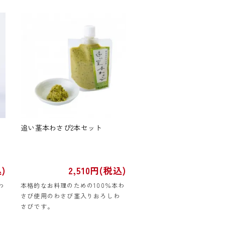
追い茎本わさび2本セット
)
2,510円(税込)
わ
本格的なお料理のための100％本わ
さび使用のわさび茎入りおろしわ
さびです。