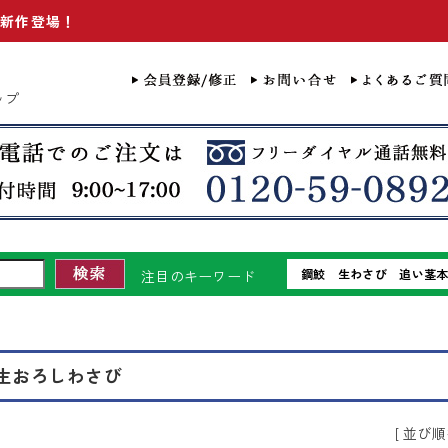
ャツ新作登場！
ップ
鋼鮫
生わさび
追い茎
注目のキーワード
生おろしわさび
[ 並び順