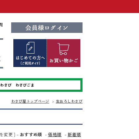
本わさび
わさびごま
わさび屋トップページ
>
生おろしわさび
を変更 ] -
おすすめ順
-
価格順
-
新着順