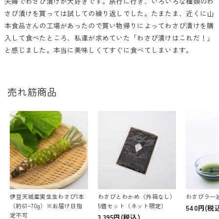
夫婦でわさび漬けが大好きです。旅行に行き、いろいろな種類のわ
さび漬けを買っては試しての繰り返しでした。たまたま、近くに山
本食品さんの工場があったので買い物帰りによってわさび漬けを購
入して食べたところ、私達が求めていた「わさび漬けはこれだ！」
と感じました。本当に美味しくてすぐに食べてしまいます。
売れ筋商品
伊豆天城産実生生わさび1本
わさびとわかめ（外箱なし）
わさびラー
（約61~70g）※お届け日指
5個セット（ネット限定）
540円(税
定不可
3,395円(税込)